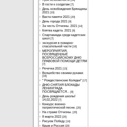
[14]
В гости к солдатам
[7]
День освобождения Брянщины
2021
[10]
Вахта памяти 2021
[20]
День города 2021
[9]
За честь Отчизны. 2021
[14]
Клятва кадета. 2021
[9]
Спартакиада среди кадетских
школ
[7]
экскурсия в пожарно-
спасательной части
[16]
МЕРОПРИЯТИЯ,
ПОСВЯЩЕННЫЕ
ВСЕРОССИЙСКОМУ ДНЮ
ПРАВОВОЙ ПОМОЩИ ДЕТЯМ
[7]
Речечка 2021
[13]
Волшебство своими руками
[16]
" Рождественские Колядки"
[17]
ДНЮ СНЯТИЯ БЛОКАДЫ
ЛЕНИНГРАДА
ПОСВЯЩАЕТСЯ...
[9]
День рождения школы!
14,02,2022
[7]
Конкурс военно-
патриотической песни.
[20]
На страже Отчизны.
[20]
8 марта 2022
[20]
Рисуем Победу
[14]
Крым и Россия
[20]