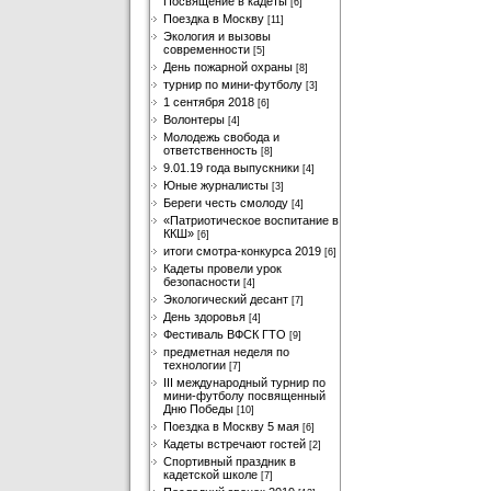
Посвящение в кадеты
[6]
Поездка в Москву
[11]
Экология и вызовы
современности
[5]
День пожарной охраны
[8]
турнир по мини-футболу
[3]
1 сентября 2018
[6]
Волонтеры
[4]
Молодежь свобода и
ответственность
[8]
9.01.19 года выпускники
[4]
Юные журналисты
[3]
Береги честь смолоду
[4]
«Патриотическое воспитание в
ККШ»
[6]
итоги смотра-конкурса 2019
[6]
Кадеты провели урок
безопасности
[4]
Экологический десант
[7]
День здоровья
[4]
Фестиваль ВФСК ГТО
[9]
предметная неделя по
технологии
[7]
III международный турнир по
мини-футболу посвященный
Дню Победы
[10]
Поездка в Москву 5 мая
[6]
Кадеты встречают гостей
[2]
Спортивный праздник в
кадетской школе
[7]